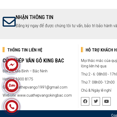
NHẬN THÔNG TIN
Đăng ký ngay để được chúng tôi tư vấn, bảo trì bảo hành và
THÔNG TIN LIÊN HỆ
HỖ TRỢ KHÁCH 
CỬA THÉP VÂN GỖ KING BAC
Mọi thắc mắc của quý 
lòng liên hệ qua:
Địa chỉ: Gia Bình – Bắc Ninh
Thứ 2 - 6: 08h00 - 17h
Hotline: 1900 8175
Thứ 7: 08h00- 12h00
Gmail: Cuathepvango1991@gmail.com
Chủ & Ngày lễ nghỉ
Website: www.cuathepvangokingbac.com
Cop