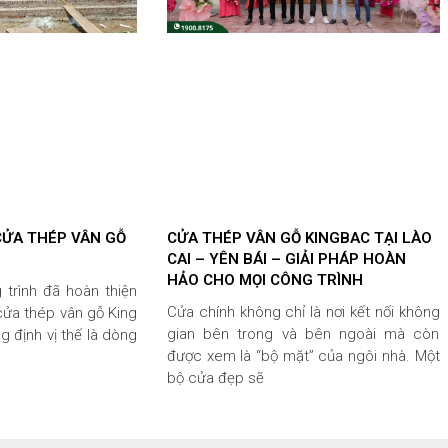
CỬA THÉP VÂN GỖ
CỬA THÉP VÂN GỖ KINGBAC TẠI LÀO
CAI – YÊN BÁI – GIẢI PHÁP HOÀN
HẢO CHO MỌI CÔNG TRÌNH
 trình đã hoàn thiện
Cửa chính không chỉ là nơi kết nối không
cửa thép vân gỗ King
gian bên trong và bên ngoài mà còn
 định vị thế là dòng
được xem là “bộ mặt” của ngôi nhà. Một
bộ cửa đẹp sẽ