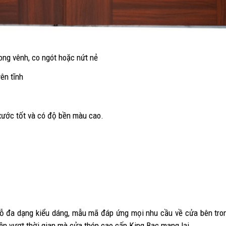
ong vênh, co ngót hoặc nứt nẻ
ên tĩnh
 xước tốt và có độ bền màu cao.
ỗ đa dạng kiểu dáng, mẫu mã đáp ứng mọi nhu cầu về cửa bên tron
ền vượt thời gian mà cửa thép cao cấp King Bac mang lại.