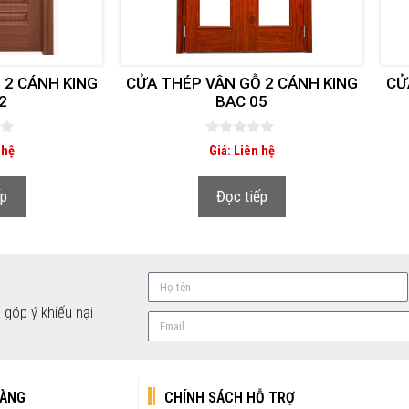
 2 CÁNH KING
CỬA THÉP VÂN GỖ 2 CÁNH KING
CỬ
2
BAC 05
0
 hệ
Giá: Liên hệ
n
g
o
ếp
Đọc tiếp
à
i
5
 góp ý khiếu nại
HÀNG
CHÍNH SÁCH HỖ TRỢ