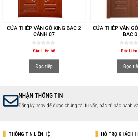
CỬA THÉP VÂN GỖ KING BAC 2
CỬA THÉP VÂN GỖ
CÁNH 07
BAC 0
0
0
Giá: Liên hệ
Giá: Liên
n
n
g
g
o
o
Đọc tiếp
Đọc ti
à
à
i
i
5
5
NHẬN THÔNG TIN
Đăng ký ngay để được chúng tôi tư vấn, bảo trì bảo hành và
THÔNG TIN LIÊN HỆ
HỖ TRỢ KHÁCH 