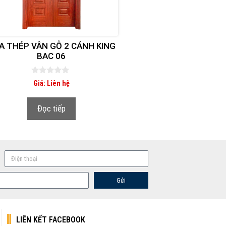
A THÉP VÂN GỖ 2 CÁNH KING
BAC 06
0
Giá: Liên hệ
n
g
o
Đọc tiếp
à
i
5
Gửi
LIÊN KẾT FACEBOOK