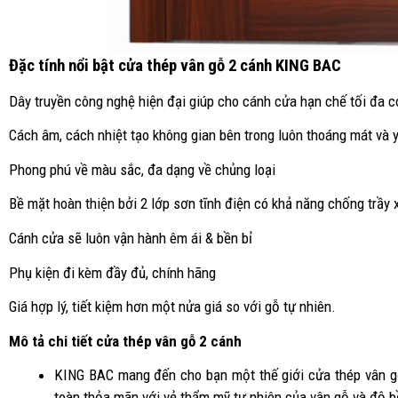
Đặc tính nổi bật cửa thép vân gỗ 2 cánh KING BAC
Dây truyền công nghệ hiện đại giúp cho cánh cửa hạn chế tối đa c
Cách âm, cách nhiệt tạo không gian bên trong luôn thoáng mát và y
Phong phú về màu sắc, đa dạng về chủng loại
Bề mặt hoàn thiện bởi 2 lớp sơn tĩnh điện có khả năng chống trầy
Cánh cửa sẽ luôn vận hành êm ái & bền bỉ
Phụ kiện đi kèm đầy đủ, chính hãng
Giá hợp lý, tiết kiệm hơn một nửa giá so với gỗ tự nhiên.
Mô tả chi tiết cửa thép vân gỗ 2 cánh
KING BAC mang đến cho bạn một thế giới cửa thép vân g
toàn thỏa mãn với vẻ thẩm mỹ tự nhiên của vân gỗ và độ b