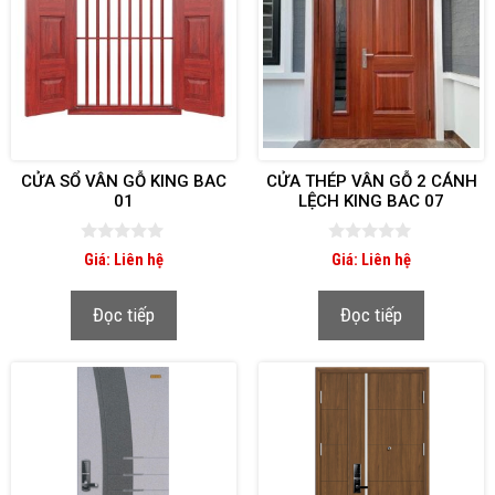
CỬA SỔ VÂN GỖ KING BAC
CỬA THÉP VÂN GỖ 2 CÁNH
01
LỆCH KING BAC 07
0
0
Giá: Liên hệ
Giá: Liên hệ
n
n
g
g
o
o
Đọc tiếp
Đọc tiếp
à
à
i
i
5
5